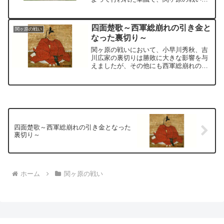
決定づけた重要な出来事です。
四面楚歌～西軍総崩れの引き金と
関ヶ原の戦い
なった裏切り～
関ヶ原の戦いにおいて、小早川秀秋、吉
川広家の裏切りは勝敗に大きな影響を与
えましたが、その他にも西軍総崩れの引
き金となった裏切りがありました。脇坂
安治、朽木元綱、小川祐忠、赤座直保ら
の裏切りです。
四面楚歌～西軍総崩れの引き金となった
裏切り～
ホーム
関ヶ原の戦い