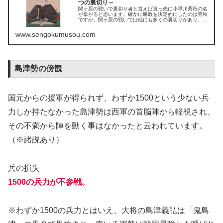
つの裏切り～
関ヶ原の戦いで裏切り者と言えば真っ先に小早川秀秋の名
が挙がると思います。確かに勝敗を決定的にしたのは秀秋
ですが、関ヶ原の戦いでは他にも多くの裏切りがあり、中
でも秀秋に匹敵する程、戦いの勝敗に大きな影響を及ぼし
た、もう一つの裏切りがあります。
www.sengokumusou.com
島津勢の傍観
国元からの援軍が得られず、わずか1500という少ない兵
力しか持たなかった島津勢は西軍の首脳陣から軽視され、
その不満から陣を動く事はなかったと云われています。
（※諸説あり）
兵の損失
1500の兵力が不参戦。
※わずか1500の兵力とはいえ、大将の島津義弘は「鬼島