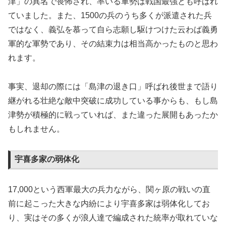
津」の異名で畏怖され、率いる軍勢は戦国最強とも呼ばれ
ていました。また、1500の兵のうち多くが派遣された兵
ではなく、義弘を慕って自ら志願し駆けつけた云わば義勇
軍的な軍勢であり、その結束力は相当高かったものと思わ
れます。
事実、退却の際には「島津の退き口」呼ばれ後世まで語り
継がれる壮絶な敵中突破に成功している事からも、もし島
津勢が積極的に戦っていれば、また違った展開もあったか
もしれません。
宇喜多家の弱体化
17,000という西軍最大の兵力ながら、関ヶ原の戦いの直
前に起こった大きな内紛により宇喜多家は弱体化してお
り、実はその多くが浪人達で編成された統率が取れていな