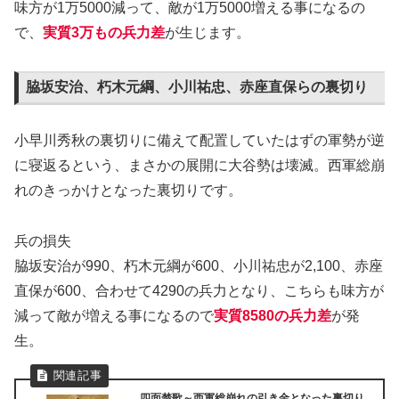
味方が1万5000減って、敵が1万5000増える事になるの
で、
実質3万もの兵力差
が生じます。
脇坂安治、朽木元綱、小川祐忠、赤座直保らの裏切り
小早川秀秋の裏切りに備えて配置していたはずの軍勢が逆
に寝返るという、まさかの展開に大谷勢は壊滅。西軍総崩
れのきっかけとなった裏切りです。
兵の損失
脇坂安治が990、朽木元綱が600、小川祐忠が2,100、赤座
直保が600、合わせて4290の兵力となり、こちらも味方が
減って敵が増える事になるので
実質8580の兵力差
が発
生。
四面楚歌～西軍総崩れの引き金となった裏切り