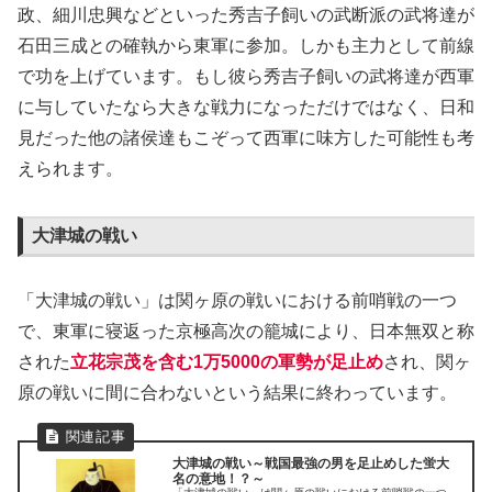
政、細川忠興などといった秀吉子飼いの武断派の武将達が
石田三成との確執から東軍に参加。しかも主力として前線
で功を上げています。もし彼ら秀吉子飼いの武将達が西軍
に与していたなら大きな戦力になっただけではなく、日和
見だった他の諸侯達もこぞって西軍に味方した可能性も考
えられます。
大津城の戦い
「大津城の戦い」は関ヶ原の戦いにおける前哨戦の一つ
で、東軍に寝返った京極高次の籠城により、日本無双と称
された
立花宗茂を含む1万5000の軍勢が足止め
され、関ヶ
原の戦いに間に合わないという結果に終わっています。
大津城の戦い～戦国最強の男を足止めした蛍大
名の意地！？～