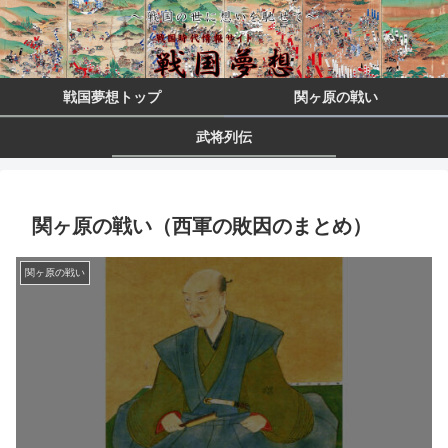
戦国夢想トップ
関ヶ原の戦い
武将列伝
関ヶ原の戦い（西軍の敗因のまとめ）
関ヶ原の戦い