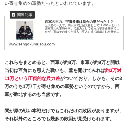
い寄せ集めの軍勢だったといわれています。
西軍の主力、宇喜多軍は烏合の衆だった！？
五大老の一人で、関ヶ原では副大将として17,000人という
西軍最大の軍勢を率いて主力として戦った宇喜多秀家でし
たが、実はその多くが浪人（牢人）達で編成された寄せ集
めの軍勢でした。
www.sengokumusou.com
これらをまとめると、西軍が約8万、東軍が約9万と開戦
当初は互角にも思えた戦いも、蓋を開けてみれば
約3万対
11万という圧倒的な兵力差
がついており、しかも、その3
万のうち1万7千が寄せ集めの軍勢というのですから、西
軍が敗北するのも当然です。
関が原の戦い本戦だけでもこれだけの敗因がありますが、
それ以外のところでも幾多の敗因が見受けられます。