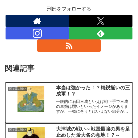
刑部をフォローする
関連記事
本当は強かった！？精鋭揃いの三
関ヶ原の戦い
成軍！？
一般的に石田三成といえば戦下手で三成
の軍勢は弱いといったイメージがありま
すが、一概にそうとはいえない部分があ
り、事実、その配下には勇猛で名を馳せ
た武将が数多く存在します。
大津城の戦い～戦国最強の男を足
関ヶ原の戦い
止めした蛍大名の意地！？～