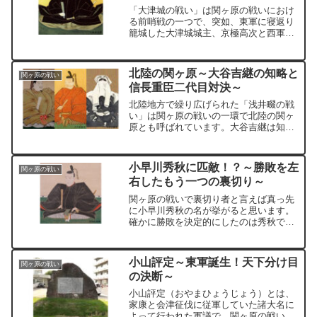
「大津城の戦い」は関ヶ原の戦いにおけ
る前哨戦の一つで、突如、東軍に寝返り
籠城した大津城城主、京極高次と西軍に
よる戦いです。一般的にはあまり知られ
ていませんが、関ヶ原本戦に大きな影響
を与えた戦いの一つです。
北陸の関ヶ原～大谷吉継の知略と
関ヶ原の戦い
信長重臣二代目対決～
北陸地方で繰り広げられた「浅井畷の戦
い」は関ヶ原の戦いの一環で北陸の関ヶ
原とも呼ばれています。大谷吉継は知略
をもって前田利長の大軍を撤退させ、そ
れを好機に丹羽長重は前田軍に追撃を加
え勝利しました。
小早川秀秋に匹敵！？～勝敗を左
関ヶ原の戦い
右したもう一つの裏切り～
関ヶ原の戦いで裏切り者と言えば真っ先
に小早川秀秋の名が挙がると思います。
確かに勝敗を決定的にしたのは秀秋です
が、関ヶ原の戦いでは他にも多くの裏切
りがあり、中でも秀秋に匹敵する程、戦
いの勝敗に大きな影響を及ぼした、もう
小山評定～東軍誕生！天下分け目
関ヶ原の戦い
一つの裏切りがあります。
の決断～
小山評定（おやまひょうじょう）とは、
家康と会津征伐に従軍していた諸大名に
よって行われた軍議で、関ヶ原の戦いを