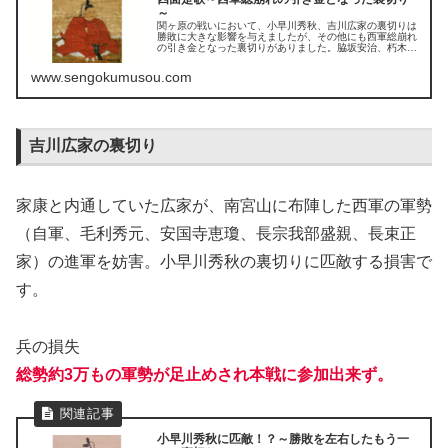
～
関ヶ原の戦いにおいて、小早川秀秋、吉川広家の裏切りは
勝敗に大きな影響を与えましたが、その他にも西軍総崩れ
の引き金となった裏切りがありました。脇坂安治、朽木元
綱、小川祐忠、赤座直保らの裏切りです。
www.sengokumusou.com
吉川広家の裏切り
家康と内通していた広家が、南宮山に布陣した西軍の軍勢
（自軍、毛利秀元、安国寺恵瓊、長宗我部盛親、長束正
家）の進軍を妨害。小早川秀秋の裏切りに匹敵する損害で
す。
兵の損失
総勢約3万もの軍勢が足止めされ本戦に参加出来ず。
小早川秀秋に匹敵！？～勝敗を左右したもう一