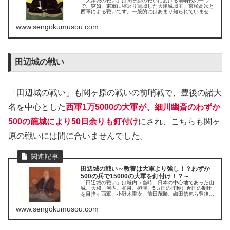
「大津城の戦い」は関ヶ原の戦いにおける前哨戦の一つ
で、突如、東軍に寝返り籠城した大津城城主、京極高次と
西軍による戦いです。一般的にはあまり知られていません
が、関ヶ原本戦に大きな影響を与えた戦いの一つです。
www.sengokumusou.com
田辺城の戦い
「田辺城の戦い」も関ヶ原の戦いの前哨戦で、豊後の諸大
名を中心とした
西軍1万5000の大軍が、細川幽斎のわずか
500の籠城により50日余りも釘付け
にされ、こちらも関ヶ
原の戦いには間に合いませんでした。
田辺城の戦い～教養は大軍より強し！？わずか
500の兵で15000の大軍を釘付け！？～
「田辺城の戦い」は畿内（当時、日本の中心地であった山
城、大和、河内、和泉、摂津、5ヵ国の呼称）近国の制圧
を目指す西軍、小野木重次、前田茂勝、織田信包ら豊後の
諸大名を中心とした1万5000の軍勢と細川家との間で行わ
れた籠城戦です。
www.sengokumusou.com